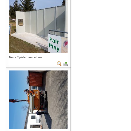
Neue Spielerhaeuschen