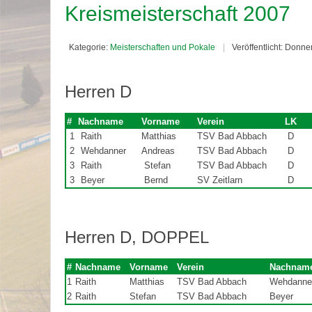
Kreismeisterschaft 2007
Kategorie:
Meisterschaften und Pokale
Veröffentlicht: Donn
Herren D
#
Nachname
Vorname
Verein
LK
1
Raith
Matthias
TSV Bad Abbach
D
2
Wehdanner
Andreas
TSV Bad Abbach
D
3
Raith
Stefan
TSV Bad Abbach
D
3
Beyer
Bernd
SV Zeitlarn
D
Herren D, DOPPEL
#
Nachname
Vorname
Verein
Nachnam
1
Raith
Matthias
TSV Bad Abbach
Wehdanne
2
Raith
Stefan
TSV Bad Abbach
Beyer