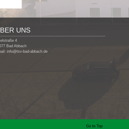
BER UNS
selstraße 4
077 Bad Abbach
ail:
info@tsv-bad-abbach.de
Go to Top