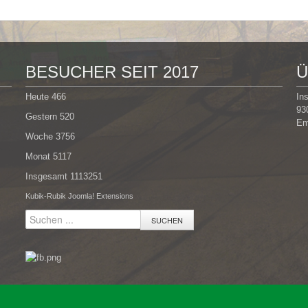
BESUCHER SEIT 2017
Ü
Heute
466
In
93
Gestern
520
Em
Woche
3756
Monat
5117
Insgesamt
1113251
Kubik-Rubik Joomla! Extensions
SUCHEN