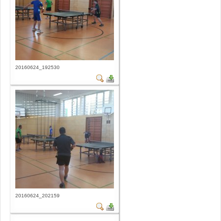
20160624_192530
20160624_202159