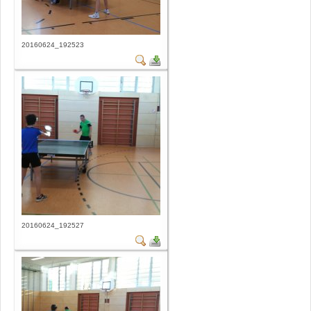
20160624_192523
20160624_192527