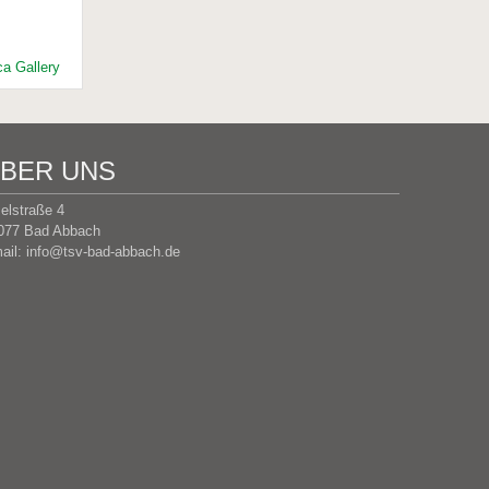
a Gallery
BER UNS
selstraße 4
077 Bad Abbach
ail:
info@tsv-bad-abbach.de