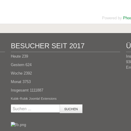
Powered by
Phoc
BESUCHER SEIT 2017
Ü
Heute
239
In
93
Gestern
624
Em
Woche
2392
Monat
3753
Insgesamt
1111887
Kubik-Rubik Joomla! Extensions
SUCHEN