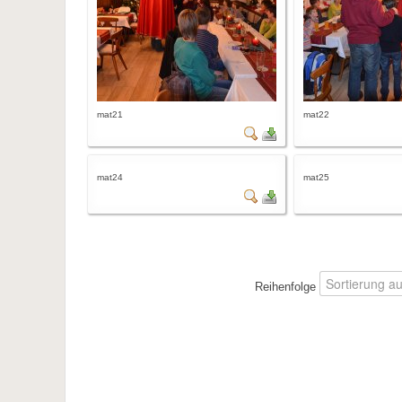
mat21
mat22
mat24
mat25
Reihenfolge