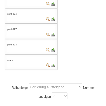
pict6494
pict6497
pict6503
raphi
Reihenfolge
Nummer
anzeigen