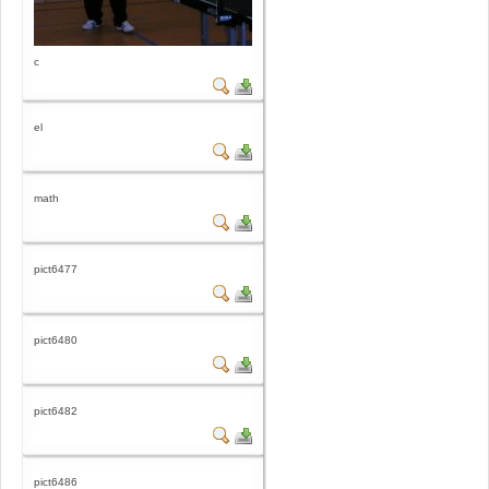
c
el
math
pict6477
pict6480
pict6482
pict6486