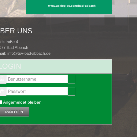
BER UNS
selstraße 4
077 Bad Abbach
ail:
info@tsv-bad-abbach.de
LOGIN
Benutzername
Passwort
Angemeldet bleiben
ANMELDEN