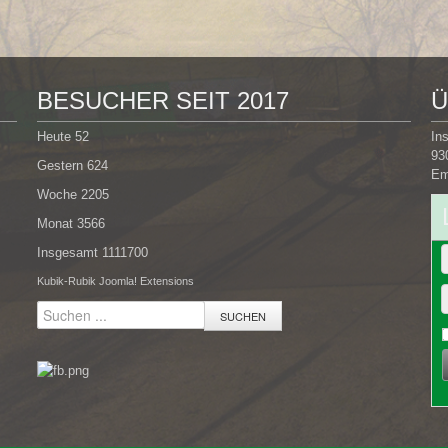
BESUCHER SEIT 2017
Ü
Heute
52
In
93
Gestern
624
Em
Woche
2205
Monat
3566
Insgesamt
1111700
Kubik-Rubik Joomla! Extensions
SUCHEN