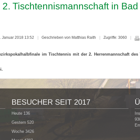
r 2. Tischtennismannschaft in Bad
30. Januar 2018 13:52
Geschrieben von Matthias Raith
Zugriffe: 3060
zirkspokalhalbfinale im Tischtennis mit der 2. Herrenmannschaft de
i.
BESUCHER SEIT 2017
Ü
Heute
136
In
93
Gestern
520
Em
Woche
3426