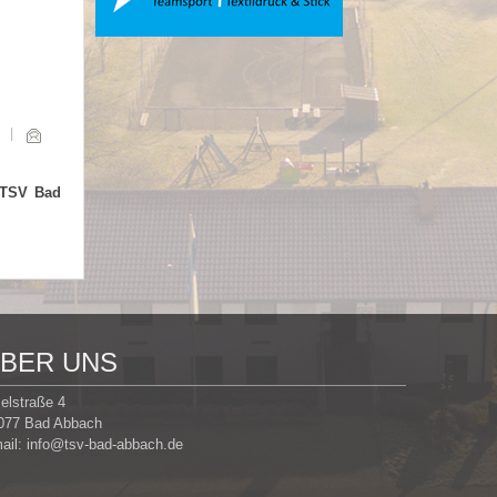
s TSV Bad
BER UNS
selstraße 4
077 Bad Abbach
ail:
info@tsv-bad-abbach.de