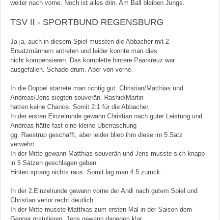
weiter nach vorne. Noch ist alles drin. Am Ball bleiben Jungs.
TSV II - SPORTBUND REGENSBURG
Ja ja, auch in diesem Spiel mussten die Abbacher mit 2
Ersatzmännern antreten und leider konnte man dies
nicht kompensieren. Das komplette hintere Paarkreuz war
ausgefallen. Schade drum. Aber von vorne.
In die Doppel startete man richtig gut. Christian/Matthias und
Andreas/Jens siegten souverän. Rashid/Martin
hatten keine Chance. Somit 2:1 für die Abbacher.
In der ersten Einzelrunde gewann Christian nach guter Leistung und
Andreas hätte fast eine kleine Überraschung
gg. Raestrup geschafft, aber leider blieb ihm diese im 5.Satz
verwehrt.
In der Mitte gewann Matthias souverän und Jens musste sich knapp
in 5 Sätzen geschlagen geben.
Hinten sprang nichts raus. Somit lag man 4:5 zurück.
In der 2.Einzelrunde gewann vorne der Andi nach gutem Spiel und
Christian verlor recht deutlich.
In der Mitte musste Matthias zum ersten Mal in der Saison dem
Gegner gratulieren, Jens gewann dagegen klar.