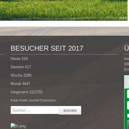
BESUCHER SEIT 2017
Ü
Heute
516
In
93
Gestern
617
Em
Woche
3286
Monat
4647
Insgesamt
1112781
Kubik-Rubik Joomla! Extensions
SUCHEN