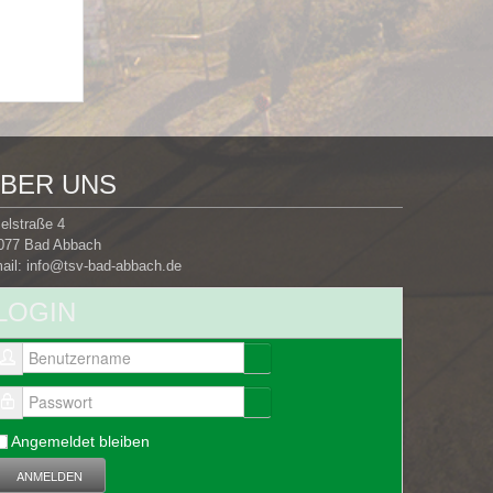
BER UNS
selstraße 4
077 Bad Abbach
ail:
info@tsv-bad-abbach.de
LOGIN
Benutzername
Passwort
Angemeldet bleiben
ANMELDEN